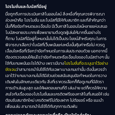
โปรโมชั่นและโบนัสที่มีอยู่
มื่อถูกถึงการประเมินคาสิโนออนไลน์ สิ่งหนึ่งที่คุณควรพิจารณา
ล่วงหน้าคือ โปรโมชั่น และโบนัสที่มีให้กับสมาชิก และที่สำคัญกว่า
นั้นก็คือข้อกำหนดและเงื่อนไข มีเว็บคาสิโนออนไลน์หลายแห่งเสนอ
โบนัสหลายประเภทเพื่อพยายามดึงดูดผู้เล่นให้มากขึ้นอย่างไร
ก็ตาม โบนัสที่มีอยู่ทั้งหมดนั้นไม่ได้เป็นประโยชน์สำหรับคุณ ในการ
พิจารณาเลือกว่าโบนัสที่เว็บพนันแห่งหนึ่งนั้นคุ้มค่าหรือไม่ ควรดู
เงื่อนไขหรือที่เรียกว่าข้อกำหนดในการเล่นประกอบด้วย นอกจากนี้
ต้องตรวจสอบให้แน่ใจว่าข้อกำหนดหรือเงื่อนไขของโบนัสต่างๆ นั้น
ใช้กับเกมพนันอะไรได้บ้าง เพราะมีบาง
โปรโมชั่นที่จะระบุเอาไว้อย่าง
ชัดเจน
ว่าสามารถนำไปใช้ได้กับเฉพาะบางเกมเท่านั้น ดังนั้นควรจำ
เอาไว้ว่าเกมบางเกมไม่ได้มีส่วนช่วยสนับสนุนข้อกำหนดในการวาง
เดิมพันในลักษณะเดียวกัน สิ่งที่เราควรเลือกก็คือดูเกมที่มีอัตรา
การเข้าเล่นสูงสุด และให้ผลตอบแทนที่ดี เล่นง่าย แต่ก็ควรให้ความ
สนใจกับเรื่องของโปรโมชั่นและเครดิตฟรีของคาสิโนที่เสนอให้ เช่น
ต้อนรับสมาชิกใหม่ เครดิตฟรีไม่ต้องฝาก ไม่ต้อแชร์ หรือ แนะนำ
เพื่อนเล่น สามารถนำไปใช้ได้กับทุกการเดิมพัน
ความปลอดภัยและความน่าเชื่อถือ เป็นหัวใจสำคัญ