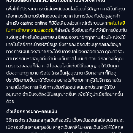
เพื่อให้ได้ประสบการณ์เล่นพนันออนไลน์แบบไร้ปัญหา คาสิโนที่คุณ
เลือกควรมีความรับผิดชอบอย่างมาก ในการป้องกันข้อมูลลูกค้า
สำหรับ casino online ที่มีชื่อเสียงส่วนใหญ่ใช้ระบบและเ
ทคโนโลยี
ในการรักษาความปลอดภัย
ที่ล้ำสมัย ซึ่งรับประกันได้ว่ามีการป้องกัน
ระดับสูงสำหรับข้อมูลรายละเอียดของสมาชิกทุกท่านส่วนใหญ่จะใช้
เทคโนโลยีการเข้ารหัสข้อมูล ซึ่งรายละเอียดส่วนบุคคลและข้อมูล
ทางการเงินของสมาชิกจะได้รับการปกป้องตลอดเวลา คุณควรจะ
สามารถค้นหาข้อมูลที่มีค่านี้บนเว็บคาสิโนนั้นๆ ด้วย อีกอย่างที่คุณ
ควรตรวจสอบก็คือ คาสิโนออนไลน์แห่งนี้มีใบอนุญาตให้เปิดถูก
ต้องตามกฎหมายหรือไม่ ใครเป็นผู้อนุญาต เรียกง่ายๆ ก็คือดู
ประวัติความเป็นมาให้ชัดเจน อย่างไรก็ตามหากผู้ให้บริการรายใด
รายหนึ่งต้องการให้บริการเดิมพันออนไลน์นอกประเทศผู้ให้ใบ
อนุญาต จำเป็นจะต้องมีใบอนุญาตอื่นๆ เพื่อให้ดูน่าเชื่อถือมากขึ้น
ด้วย
ตัวเลือกการฝาก-ถอนเงิน
วิธีการชำระเงินและสกุลเงินที่รองรับ เว็บพนันออนไลน์ส่วนใหญ่จะ
เปิดรองรับหลายสกุลเงิน ล่าสุดเว็บคาสิโนหลายเว็บเปิดให้ใช้สกุล