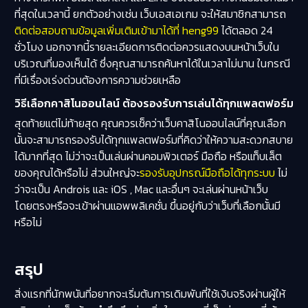
ที่สุดในเวลานี้ ยกตัวอย่างเช่น เว็บเอสเอเกม จะให้สมาชิกสามารถ
ติดต่อสอบถามข้อมูลเพิ่มเติมเข้ามาได้ที่ heng99
ได้ตลอด 24
ชั่วโมง นอกจากนี้รายละเอียดการติดต่อควรแสดงบนหน้าเว็บใน
บริเวณที่มองเห็นได้ ซึ่งคุณสามารถค้นหาได้ในเวลาไม่นาน ในกรณี
ที่มีเรื่องเร่งด่วนต้องการความช่วยเหลือ
วิธีเลือกคาสิโนออนไลน์ ต้องรองรับการเล่นได้ทุกแพลตฟอร์ม
สุดท้ายแต่ไม่ท้ายสุด คุณควรเช็คว่าเว็บคาสิโนออนไลน์ที่คุณเลือก
นั้นจะสามารถรองรับได้ทุกแพลตฟอร์มที่คิดว่าให้ความสะดวกสบาย
ได้มากที่สุด ไม่ว่าจะเป็นเล่นผ่านคอมพิวเตอร์ มือถือ หรือแท็บเล็ต
ของคุณได้หรือไม่ ส่วนใหญ่จะ
รองรับอุปกรณ์มือถือได้ทุกระบบ
ไม่
ว่าจะเป็น Androis และ iOS , Mac และอื่นๆ จะเล่นผ่านหน้าเว็บ
โดยตรงหรือจะเข้าผ่านแอพพลิเคชั่น ขึ้นอยู่กับว่าเว็บที่เลือกนั้นมี
หรือไม่
สรุป
สิ่งแรกที่นักพนันที่อยากจะเริ่มต้นการเดิมพันที่ใช้เงินจริงผ่านผู้ให้