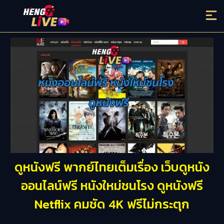
ดูหนังฟรี พากย์ไทยเต็มเรื่อง เว็บดูหนัง
ออนไลน์ฟรี หนังใหม่ชนโรง ดูหนังฟรี
Netflix คมชัด 4K ฟรีไม่กระตุก