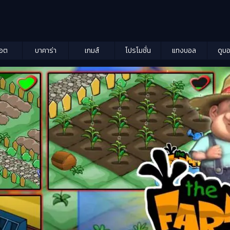
็อต
บาคาร่า
เกมส์
โปรโมชั่น
แทงบอล
ดูบ