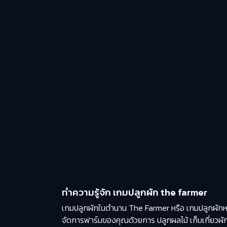
ทำความรู้จัก เกมปลูกผัก the farmer
เกมปลูกผักในตำนาน The Farmer หรือ เกมปลูกผักหรร
จัดการฟาร์มของคุณด้วยการ ปลูกผลไม้ เก็บเกี่ยวผัก แล