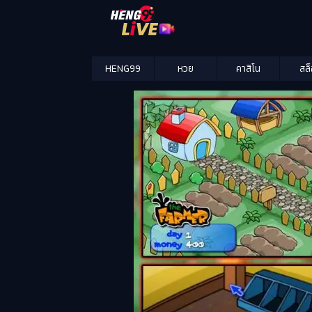
HENG99
หวย
คาสิโน
สล