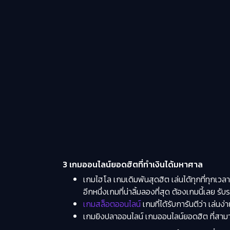
3 เกมออนไลน์ยอดฮิตที่ทำเงินได้มหาศาล
เกมไฮโล
เกมเดิมพันสุดฮิต เล่นได้ทุกที่ทุกเวลา
อีกหนึ่งเกมที่น่าลิ้มลองที่สุด ต้องเกมนี้เลย ร
เกมสล็อตออนไลน์
เกมที่ได้รับการันตีว่า เล่
เกมยิงปลาออนไลน์ เกมออนไลน์ยอดฮิต ที่สาม