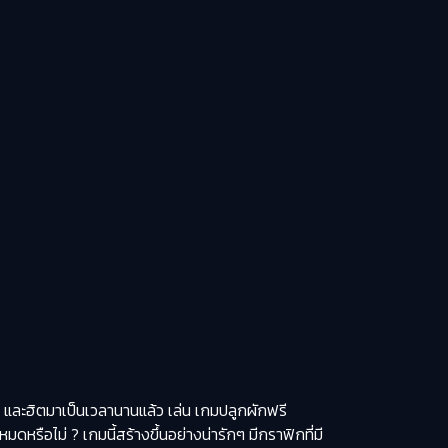
และฮิตมาเป็นเวลานานแล้ว เล่น เกมปลูกผักฟรี
หรือไม่ ? เกมนี้สร้างขึ้นอย่างน่ารักๆ มีกราฟิกที่มี