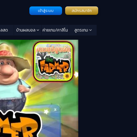
เข้าสู่ระบบ
สมัครสมาชิก
อลสด
บ้านผลบอล
ค่ายเกม/คาสิโน
สูตรเกม