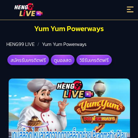
Yum Yum Powerways
HENG99 LIVE
Yum Yum Powerways
สมัครรับเครดิตฟรี
ดูบอลสด
วิธีรับเครดิตฟรี