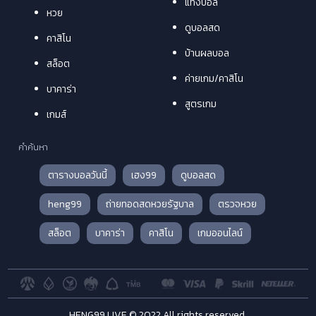
แทงบอล
หวย
ดูบอลสด
คาสิโน
บ้านผลบอล
สล็อต
ค่ายเกม/คาสิโน
บาคาร่า
สูตรเกม
เกมส์
คำค้นหา
ตารางบอลวันนี้
เฮง99
ดูบอลสด
heng99
ถ่ายทอดสดหวยรัฐบาล
ตรวจหวย
สล็อต
บาคาร่า
คาสิโน
เกมออนไลน์
HENG99 LIVE © 2022 All rights reserved.