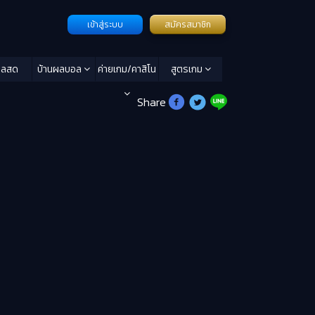
เข้าสู่ระบบ
สมัครสมาชิก
อลสด
บ้านผลบอล
ค่ายเกม/คาสิโน
สูตรเกม
Share