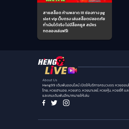
สายสล็อต ห้ามพลาด !!! ช่องทาง pg
slot vip เว็บตรง เล่นสล็อตปลอดภัย
ทำเงินได้จริง ไม่มีล็อคยูส สมัคร
ทดลองเล่นฟรี!
About Us
Heng99 เดิมพันออนไลน์ เปิดให้บริการครบวงจร หวยออนไ
ไทย, หวยฮานอย, หวยลาว, หวยมาเลย์, หวยหุ้น, หวยยี่กี แล
และเกมเดิมพันอีกมากมายให้เล่น