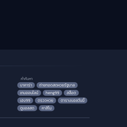
คำค้นหา
บาคาร่า
ถ่ายทอดสดหวยรัฐบาล
เกมออนไลน์
heng99
สล็อต
เฮง99
ตรวจหวย
ตารางบอลวันนี้
ดูบอลสด
คาสิโน