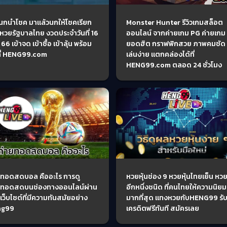
นกนำโชค มาแล้วนกให้โชคเรียก
Monster Hunter รีวิวเกมสล็อต
ดหวยรัฐบาลไทย งวดประจำวันที่ 16
ออนไลน์ จากค่ายเกม PG ค่ายเกม
 66 เข้าจด เข้าซื้อ เข้าลุ้น พร้อม
ยอดฮิต กราฟฟิกสวย ภาพคมชัด
ที่ HENG99.com
เล่นง่าย แตกคล่องได้ที่
HENG99.com ตลอด 24 ชั่วโมง
ยทอดสดบอล คืออะไร การดู
หวยหุ้นช่อง 9 หวยหุ้นไทยเย็น หวย
ยทอดสดบนช่องทางออนไลน์ผ่าน
อีกหนึ่งชนิด ที่คนไทยให้ความนิยม
เว็บไซต์ที่มีความทันสมัยอย่าง
มากที่สุด แทงหวยกับHENG99 รั
ng99
เครดิตฟรีทันที สมัครเลย