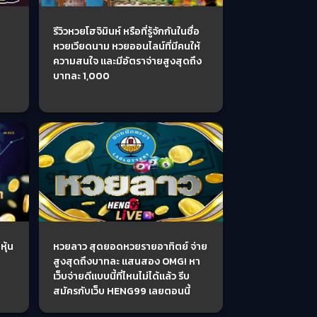
รีวิวหวยโฮจิมินห์ หรือที่รู้จักกันในชื่อ
หวยเวียดนาม หวยออนไลน์ที่มีคนให้
ความสนใจ และมีอัตราจ่ายสูงสุดถึง
บาทละ 1,000
หุ้น
หวยลาว สุดยอดหวยรายอาทิตย์ จ่าย
สูงสุดถึงบาทละ เเสนสอง OMG! หา
บ
เว็บจ่ายดีแบบนี้ที่ไหนไม่ได้แล้ว รีบ
สมัครกับเว็บ HENG99 เลยตอนนี้