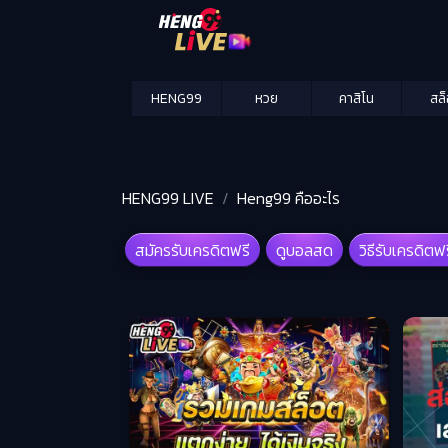
HENG99
หวย
คาสิโน
สล
HENG99 LIVE
Heng99 คืออะไร
สมัครรับเครดิตฟรี
ดูบอลสด
วิธีรับเครดิตฟ