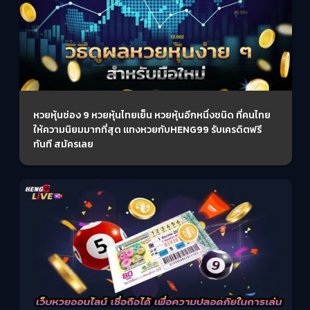
หวยหุ้นช่อง 9 หวยหุ้นไทยเย็น หวยหุ้นอีกหนึ่งชนิด ที่คนไทย
ให้ความนิยมมากที่สุด แทงหวยกับHENG99 รับเครดิตฟรี
ทันที สมัครเลย