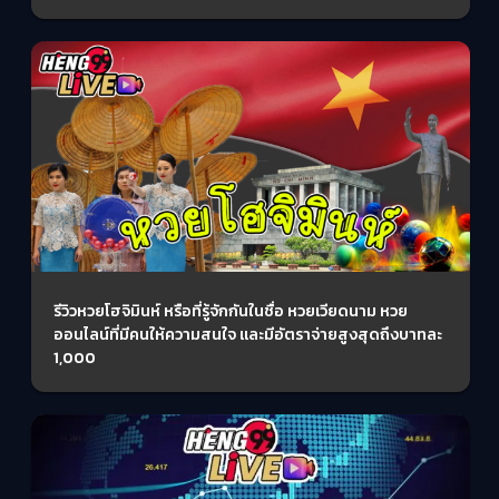
รีวิวหวยโฮจิมินห์ หรือที่รู้จักกันในชื่อ หวยเวียดนาม หวย
ออนไลน์ที่มีคนให้ความสนใจ และมีอัตราจ่ายสูงสุดถึงบาทละ
1,000