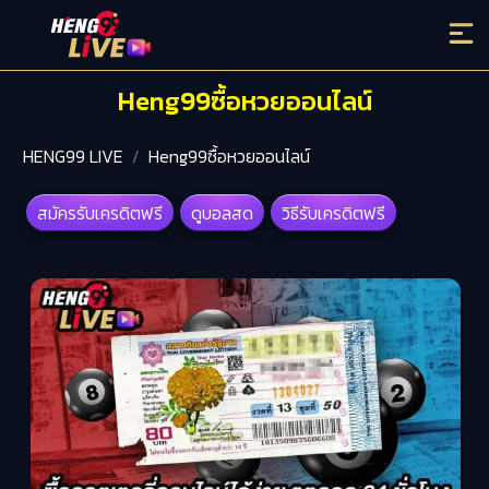
Heng99ซื้อหวยออนไลน์
HENG99 LIVE
Heng99ซื้อหวยออนไลน์
สมัครรับเครดิตฟรี
ดูบอลสด
วิธีรับเครดิตฟรี