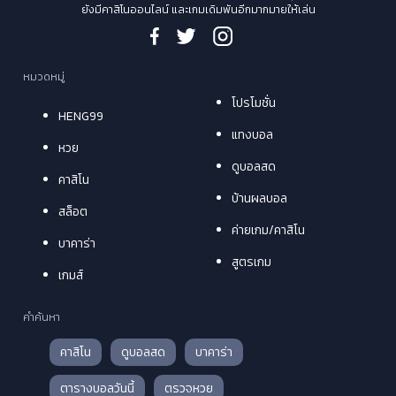
ยังมีคาสิโนออนไลน์ และเกมเดิมพันอีกมากมายให้เล่น
หมวดหมู่
โปรโมชั่น
HENG99
แทงบอล
หวย
ดูบอลสด
คาสิโน
บ้านผลบอล
สล็อต
ค่ายเกม/คาสิโน
บาคาร่า
สูตรเกม
เกมส์
คำค้นหา
คาสิโน
ดูบอลสด
บาคาร่า
ตารางบอลวันนี้
ตรวจหวย