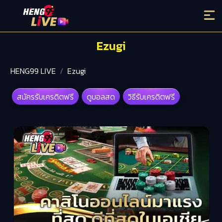
Ezugi
HENG99 LIVE
Ezugi
สมัครรับเครดิตฟรี
ดูบอลสด
วิธีรับเครดิตฟรี