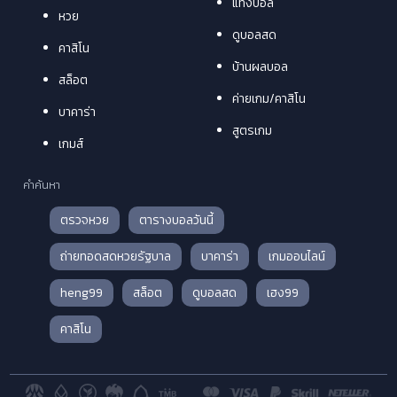
แทงบอล
หวย
ดูบอลสด
คาสิโน
บ้านผลบอล
สล็อต
ค่ายเกม/คาสิโน
บาคาร่า
สูตรเกม
เกมส์
คำค้นหา
ตรวจหวย
ตารางบอลวันนี้
ถ่ายทอดสดหวยรัฐบาล
บาคาร่า
เกมออนไลน์
heng99
สล็อต
ดูบอลสด
เฮง99
คาสิโน