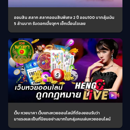
ออมสิน สลาก สลากออมสินพิเศษ 2 ปี ออม100 บาทลุ้นเงิน
5 ล้านบาท รับดอกเบี้ยจุกๆ เช็กเงื่อนไขเลย
เว็บ หวยนาคา เว็บเเทงหวยออนไลน์ที่ต้องยอมรับว่า
มาเเรงเเละเป็นที่นิยมอย่างมากในกลุ่มคนเล่นหวยออนไลน์