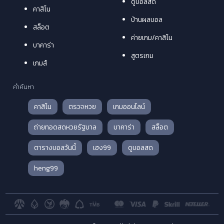
ดูบอลสด
คาสิโน
บ้านผลบอล
สล็อต
ค่ายเกม/คาสิโน
บาคาร่า
สูตรเกม
เกมส์
คำค้นหา
คาสิโน
ตรวจหวย
เกมออนไลน์
ถ่ายทอดสดหวยรัฐบาล
บาคาร่า
สล็อต
ตารางบอลวันนี้
เฮง99
ดูบอลสด
heng99