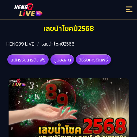
เลขนำโชคปี2568
HENG99 LIVE
เลขนำโชคปี2568
สมัครรับเครดิตฟรี
ดูบอลสด
วิธีรับเครดิตฟรี