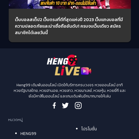
เว็บบอลสเต็ป2 เว็บตรงที่ดีที่สุดแห่งปี 2023 เว็บแทงบอลที่มี
ความปลอดภัยและน่าเชื่อถืออันดับ1 ครบจบเว็บเดียว สมัคร
สมาชิกได้เลยวันนี้
Heng99 เดิมพันออนไลน์ เปิดให้บริการครบวงจร หวยออนไลน์ อาทิ
หวยรัฐบาลไทย, หวยฮานอย, หวยลาว, หวยมาเลย์, หวยหุ้น, หวยยี่กี และ
ยังมีคาสิโนออนไลน์ และเกมเดิมพันอีกมากมายให้เล่น
หมวดหมู่
โปรโมชั่น
HENG99