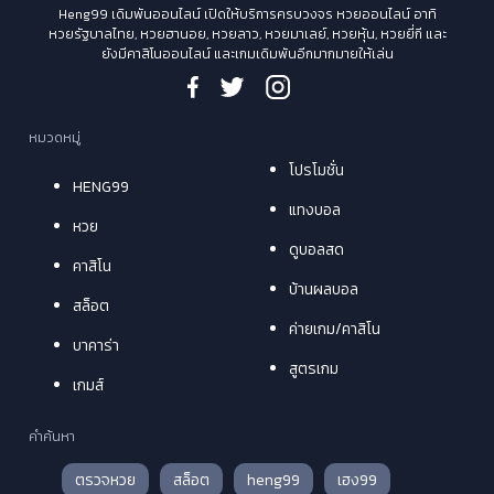
Heng99 เดิมพันออนไลน์ เปิดให้บริการครบวงจร หวยออนไลน์ อาทิ
หวยรัฐบาลไทย, หวยฮานอย, หวยลาว, หวยมาเลย์, หวยหุ้น, หวยยี่กี และ
ยังมีคาสิโนออนไลน์ และเกมเดิมพันอีกมากมายให้เล่น
หมวดหมู่
โปรโมชั่น
HENG99
แทงบอล
หวย
ดูบอลสด
คาสิโน
บ้านผลบอล
สล็อต
ค่ายเกม/คาสิโน
บาคาร่า
สูตรเกม
เกมส์
คำค้นหา
ตรวจหวย
สล็อต
heng99
เฮง99