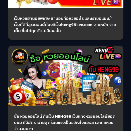
เว็บหวยฮานอยพิเศษ ฮานอยคือหวยอะไร และเราขอแนะนำ
เว็บที่ดีที่สุดตอนนี้ต้องที่เว็บheng99live.com จ่ายหนัก จ่าย
เต็ม ซื้อได้ทุกตัว ไม่มีเลขอั้น
ซื้อ หวยออนไลน์ กับเว็บ HENG99 เว็บแทงหวยออนไลน์ยอด
นิยม ที่มีอัตราจ่ายสุดร้อนเเรงเป็นขวัญใจของสาวกคอหวย
จำนวนมาก