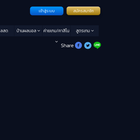
เข้าสู่ระบบ
สมัครสมาชิก
อลสด
บ้านผลบอล
ค่ายเกม/คาสิโน
สูตรเกม
Share