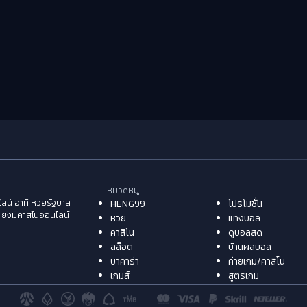
หมวดหมู่
ลน์ อาทิ หวยรัฐบาล
HENG99
โปรโมชั่น
ะยังมีคาสิโนออนไลน์
หวย
แทงบอล
คาสิโน
ดูบอลสด
สล็อต
บ้านผลบอล
บาคาร่า
ค่ายเกม/คาสิโน
เกมส์
สูตรเกม