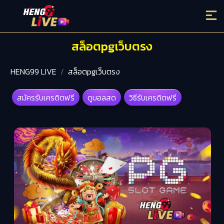
สล็อตpgเว็บตรง
HENG99 LIVE
สล็อตpgเว็บตรง
สมัครรับเครดิตฟรี
ดูบอลสด
วิธีรับเครดิตฟรี