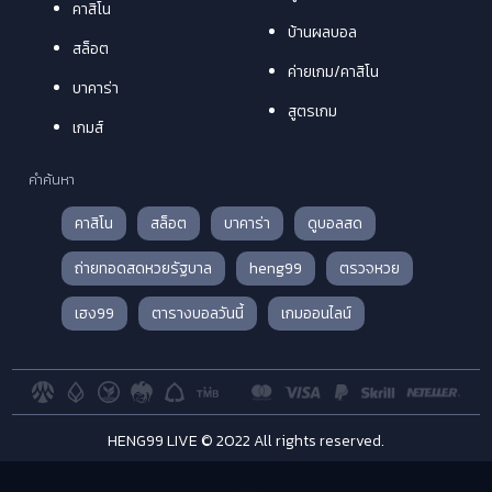
คาสิโน
บ้านผลบอล
สล็อต
ค่ายเกม/คาสิโน
บาคาร่า
สูตรเกม
เกมส์
คำค้นหา
คาสิโน
สล็อต
บาคาร่า
ดูบอลสด
ถ่ายทอดสดหวยรัฐบาล
heng99
ตรวจหวย
เฮง99
ตารางบอลวันนี้
เกมออนไลน์
HENG99 LIVE © 2022 All rights reserved.