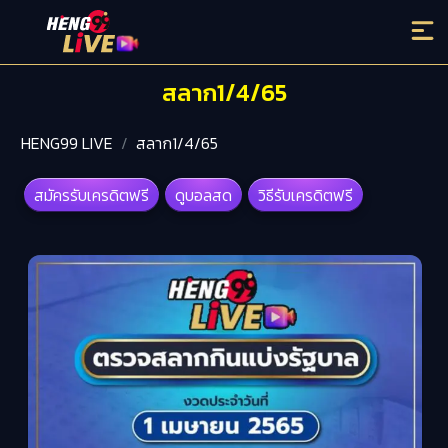
สลาก1/4/65
HENG99 LIVE
สลาก1/4/65
สมัครรับเครดิตฟรี
ดูบอลสด
วิธีรับเครดิตฟรี