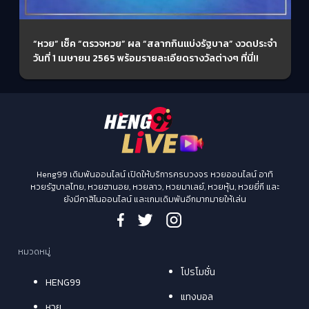
“หวย” เช็ค “ตรวจหวย” ผล “สลากกินแบ่งรัฐบาล” งวดประจำ
วันที่ 1 เมษายน 2565 พร้อมรายละเอียดรางวัลต่างๆ ที่นี่!!
Heng99 เดิมพันออนไลน์ เปิดให้บริการครบวงจร หวยออนไลน์ อาทิ
หวยรัฐบาลไทย, หวยฮานอย, หวยลาว, หวยมาเลย์, หวยหุ้น, หวยยี่กี และ
ยังมีคาสิโนออนไลน์ และเกมเดิมพันอีกมากมายให้เล่น
หมวดหมู่
โปรโมชั่น
HENG99
แทงบอล
หวย