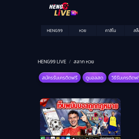
HENG99
หวย
คาสิโน
สล
HENG99 LIVE
สลาก หวย
สมัครรับเครดิตฟรี
ดูบอลสด
วิธีรับเครดิตฟ