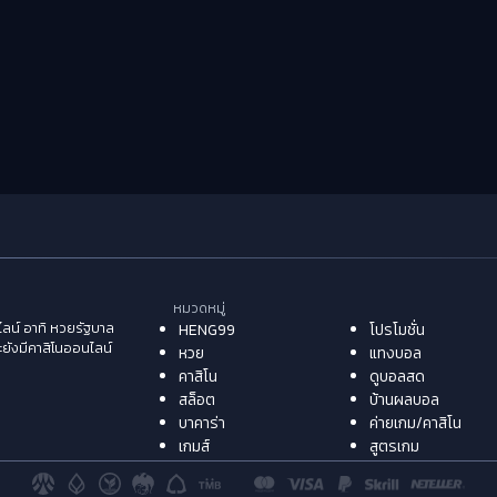
หมวดหมู่
ลน์ อาทิ หวยรัฐบาล
HENG99
โปรโมชั่น
ะยังมีคาสิโนออนไลน์
หวย
แทงบอล
คาสิโน
ดูบอลสด
สล็อต
บ้านผลบอล
บาคาร่า
ค่ายเกม/คาสิโน
เกมส์
สูตรเกม