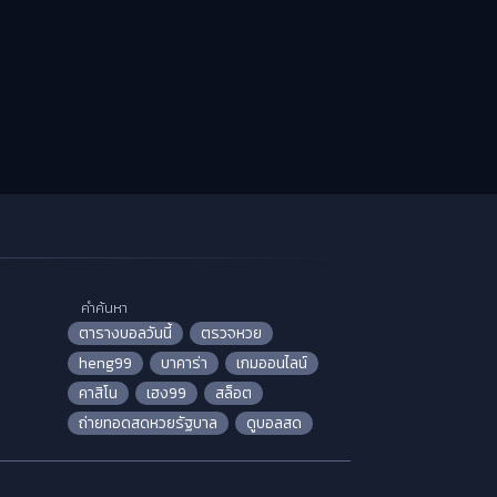
คำค้นหา
ตารางบอลวันนี้
ตรวจหวย
heng99
บาคาร่า
เกมออนไลน์
คาสิโน
เฮง99
สล็อต
ถ่ายทอดสดหวยรัฐบาล
ดูบอลสด