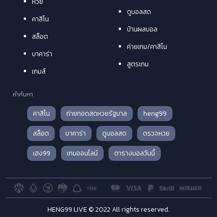
หวย
ดูบอลสด
คาสิโน
บ้านผลบอล
สล็อต
ค่ายเกม/คาสิโน
บาคาร่า
สูตรเกม
เกมส์
คำค้นหา
คาสิโน
ถ่ายทอดสดหวยรัฐบาล
heng99
สล็อต
บาคาร่า
ดูบอลสด
ตรวจหวย
เฮง99
เกมออนไลน์
ตารางบอลวันนี้
HENG99 LIVE © 2022 All rights reserved.