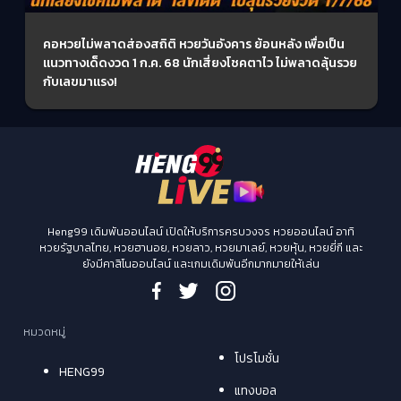
คอหวยไม่พลาดส่องสถิติ หวยวันอังคาร ย้อนหลัง เพื่อเป็น
แนวทางเด็ดงวด 1 ก.ค. 68 นักเสี่ยงโชคตาไว ไม่พลาดลุ้นรวย
กับเลขมาแรง!
Heng99 เดิมพันออนไลน์ เปิดให้บริการครบวงจร หวยออนไลน์ อาทิ
หวยรัฐบาลไทย, หวยฮานอย, หวยลาว, หวยมาเลย์, หวยหุ้น, หวยยี่กี และ
ยังมีคาสิโนออนไลน์ และเกมเดิมพันอีกมากมายให้เล่น
หมวดหมู่
โปรโมชั่น
HENG99
แทงบอล