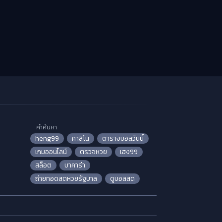
คำค้นหา
heng99
คาสิโน
ตารางบอลวันนี้
เกมออนไลน์
ตรวจหวย
เฮง99
สล็อต
บาคาร่า
ถ่ายทอดสดหวยรัฐบาล
ดูบอลสด