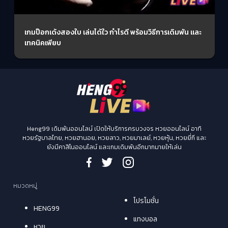
เกมป๊อกเด้งสองใบ เล่นได้ใว กำไรดี พร้อมวิธีการเดิมพัน และ
เทคนิคเพียบ
Heng99 เดิมพันออนไลน์ เปิดให้บริการครบวงจร หวยออนไลน์ อาทิ
หวยรัฐบาลไทย, หวยฮานอย, หวยลาว, หวยมาเลย์, หวยหุ้น, หวยยี่กี และ
ยังมีคาสิโนออนไลน์ และเกมเดิมพันอีกมากมายให้เล่น
หมวดหมู่
โปรโมชั่น
HENG99
แทงบอล
หวย