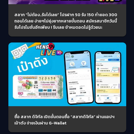
สลาก “ไม่ต้อง..รับได้เลย” โปรฝาก 50 รับ 150 ทํายอด 300
ถอนได้เลย ง่ายๆไม่ยุ่งยากหลายขั้นตอน สมัครสมาชิกวันนี้
รับโปรโมชั่นอีกเพียบ ! รีบเลย ช้าหมดอดไม่รู้ด้วยนะ
ซื้อ สลาก ดิจิทัล เปิดขั้นตอนซื้อ “สลากดิจิทัล” ผ่านแอปฯ
เป๋าตัง จ่ายเงินผ่าน G-Wallet