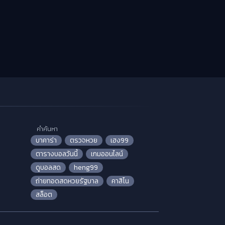
คำค้นหา
บาคาร่า
ตรวจหวย
เฮง99
ตารางบอลวันนี้
เกมออนไลน์
ดูบอลสด
heng99
ถ่ายทอดสดหวยรัฐบาล
คาสิโน
สล็อต