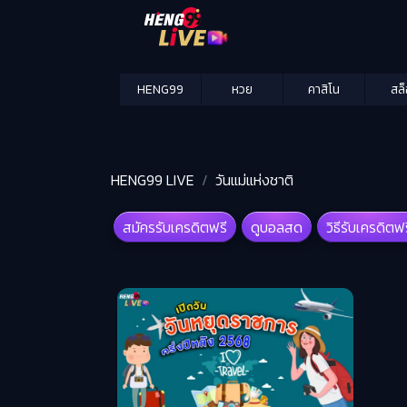
HENG99
หวย
คาสิโน
สล
HENG99 LIVE
วันแม่แห่งชาติ
สมัครรับเครดิตฟรี
ดูบอลสด
วิธีรับเครดิตฟ