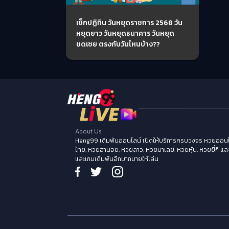
เช็กปฏิทิน วันหยุดราชการ 2568 วัน
หยุดยาว วันหยุดธนาคาร วันหยุด
ชดเชย ตรงกับวันไหนบ้าง??
About Us
Heng99 เดิมพันออนไลน์ เปิดให้บริการครบวงจร หวยออนไ
ไทย, หวยฮานอย, หวยลาว, หวยมาเลย์, หวยหุ้น, หวยยี่กี แล
และเกมเดิมพันอีกมากมายให้เล่น