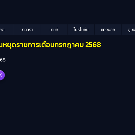
็อต
บาคาร่า
เกมส์
โปรโมชั่น
แทงบอล
ดูบ
ันหยุดราชการเดือนกรกฎาคม 2568
568
รี