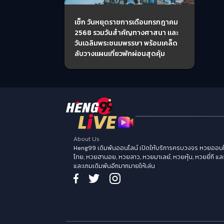
เช็ก วันหยุดราชการเดือนกรกฎาคม
2568 รวมวันสำคัญทางศาสนา และ
วันเฉลิมพระชนมพรรษา พร้อมเคล็ด
ลับวางแผนเที่ยวพักผ่อนสุดคุ้ม
About Us
Heng99 เดิมพันออนไลน์ เปิดให้บริการครบวงจร หวยออนไ
ไทย, หวยฮานอย, หวยลาว, หวยมาเลย์, หวยหุ้น, หวยยี่กี แล
และเกมเดิมพันอีกมากมายให้เล่น