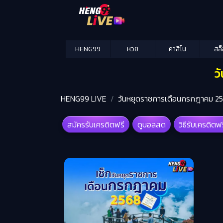
HENG99
หวย
คาสิโน
สล
ว
HENG99 LIVE
วันหยุดราชการเดือนกรกฎาคม 2
สมัครรับเครดิตฟรี
ดูบอลสด
วิธีรับเครดิตฟ