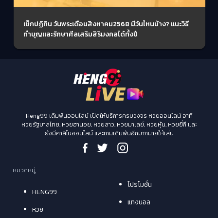
เช็กปฏิทิน วันพระเดือนสิงหาคม2568 มีวันไหนบ้าง? แนะวิธี
ทำบุญและรักษาศีลเสริมสิริมงคลได้ทั้งปี
Heng99 เดิมพันออนไลน์ เปิดให้บริการครบวงจร หวยออนไลน์ อาทิ
หวยรัฐบาลไทย, หวยฮานอย, หวยลาว, หวยมาเลย์, หวยหุ้น, หวยยี่กี และ
ยังมีคาสิโนออนไลน์ และเกมเดิมพันอีกมากมายให้เล่น
หมวดหมู่
โปรโมชั่น
HENG99
แทงบอล
หวย