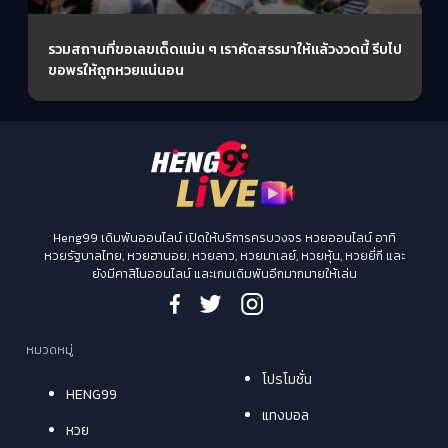
รวมสถานที่ขอเลขเด็ดแม่น ๆ เราคัดสรรมาให้แล้วงวดนี้ รีบไป
ขอพรให้ถูกหวยแน่นอน
Heng99 เดิมพันออนไลน์ เปิดให้บริการครบวงจร หวยออนไลน์ อาทิ
หวยรัฐบาลไทย, หวยฮานอย, หวยลาว, หวยมาเลย์, หวยหุ้น, หวยยี่กี และ
ยังมีคาสิโนออนไลน์ และเกมเดิมพันอีกมากมายให้เล่น
หมวดหมู่
โปรโมชั่น
HENG99
แทงบอล
หวย