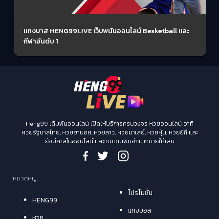
แทงบาส HENG99LIVE เว็บพนันออนไลน์ Besketball และ
กีฬาอันดับ 1
Heng99 เดิมพันออนไลน์ เปิดให้บริการครบวงจร หวยออนไลน์ อาทิ
หวยรัฐบาลไทย, หวยฮานอย, หวยลาว, หวยมาเลย์, หวยหุ้น, หวยยี่กี และ
ยังมีคาสิโนออนไลน์ และเกมเดิมพันอีกมากมายให้เล่น
หมวดหมู่
โปรโมชั่น
HENG99
แทงบอล
หวย