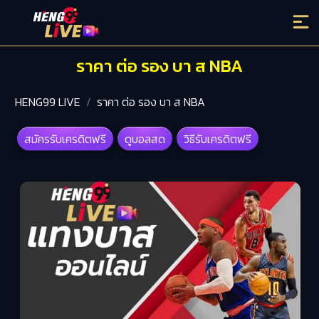
ราคา ต่อ รอง บา ส NBA
HENG99 LIVE
ราคา ต่อ รอง บา ส NBA
สมัครรับเครดิตฟรี
ดูบอลสด
วิธีรับเครดิตฟรี