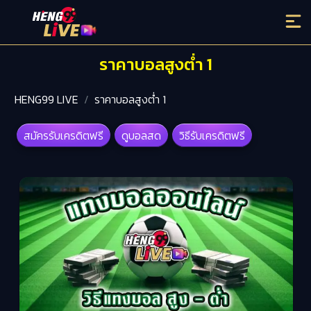
ราคาบอลสูงต่ำ 1
HENG99 LIVE
ราคาบอลสูงต่ำ 1
สมัครรับเครดิตฟรี
ดูบอลสด
วิธีรับเครดิตฟรี