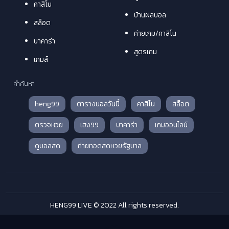
คาสิโน
บ้านผลบอล
สล็อต
ค่ายเกม/คาสิโน
บาคาร่า
สูตรเกม
เกมส์
คำค้นหา
heng99
ตารางบอลวันนี้
คาสิโน
สล็อต
ตรวจหวย
เฮง99
บาคาร่า
เกมออนไลน์
ดูบอลสด
ถ่ายทอดสดหวยรัฐบาล
HENG99 LIVE © 2022 All rights reserved.