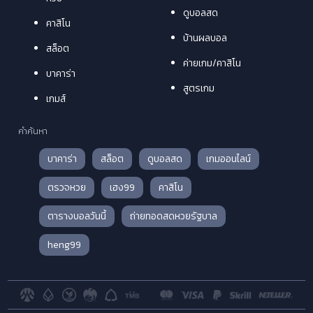
ดูบอลสด
คาสิโน
บ้านผลบอล
สล็อต
ค่ายเกม/คาสิโน
บาคาร่า
สูตรเกม
เกมส์
คำค้นหา
บาคาร่า
สล็อต
ดูบอลสด
เกมออนไลน์
ตรวจหวย
เฮง99
คาสิโน
ตารางบอลวันนี้
ถ่ายทอดสดหวยรัฐบาล
heng99