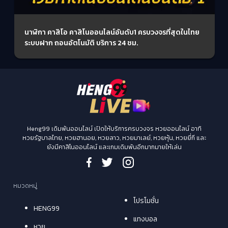
นาฬิกา คาสิโอ คาสิโนออนไลน์อันดับ1 ครบวงจรที่สุดในไทย
ระบบฝาก ถอนอัตโนมัติ บริการ 24 ชม.
Heng99 เดิมพันออนไลน์ เปิดให้บริการครบวงจร หวยออนไลน์ อาทิ
หวยรัฐบาลไทย, หวยฮานอย, หวยลาว, หวยมาเลย์, หวยหุ้น, หวยยี่กี และ
ยังมีคาสิโนออนไลน์ และเกมเดิมพันอีกมากมายให้เล่น
หมวดหมู่
โปรโมชั่น
HENG99
แทงบอล
หวย