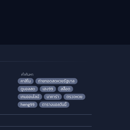
คำค้นหา
คาสิโน
ถ่ายทอดสดหวยรัฐบาล
ดูบอลสด
เฮง99
สล็อต
เกมออนไลน์
บาคาร่า
ตรวจหวย
heng99
ตารางบอลวันนี้