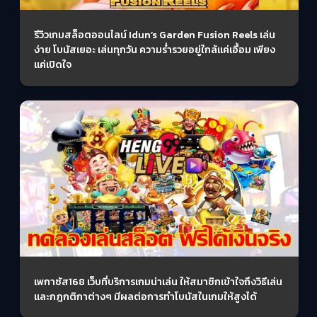
รีวิวเกมสล็อตออนไลน์ Idun’s Garden Fusion Reels เล่น
ง่าย โบนัสเยอะ เล่นทุกวัน ความร่ำรวยอยู่ใกล้แค่เอื้อม เพียง
แค่เปิดใจ
เพกาซัส168 เว็บที่บริการเกมน่าเล่น ให้สมาชิกเข้าใจถึงวิธีเล่น
และกฎกติกาต่างๆ มีผลต่อการทำโบนัสในเกมให้สูงได้