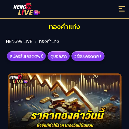
ทองคำแท่ง
HENG99 LIVE
ทองคำแท่ง
สมัครรับเครดิตฟรี
ดูบอลสด
วิธีรับเครดิตฟรี