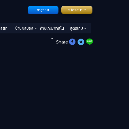
เข้าสู่ระบบ
สมัครสมาชิก
อลสด
บ้านผลบอล
ค่ายเกม/คาสิโน
สูตรเกม
Share