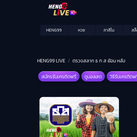
HENG99
หวย
คาสิโน
สล
HENG99 LIVE
ตรวจสลาก ธ ก ส ย้อน หลัง
สมัครรับเครดิตฟรี
ดูบอลสด
วิธีรับเครดิตฟ