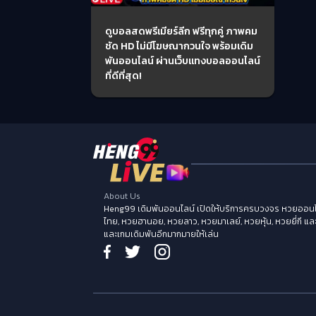
ดูบอลสดพรีเมียร์ลีก ฟรีทุกคู่ ภาพคม
ชัด HD ไม่มีโฆษณากวนใจ พร้อมเดิม
พันออนไลน์ ผ่านเว็บแทงบอลออนไลน์
ที่ดีที่สุด!
About Us
Heng99 เดิมพันออนไลน์ เปิดให้บริการครบวงจร หวยออนไ
ไทย, หวยฮานอย, หวยลาว, หวยมาเลย์, หวยหุ้น, หวยยี่กี แล
และเกมเดิมพันอีกมากมายให้เล่น