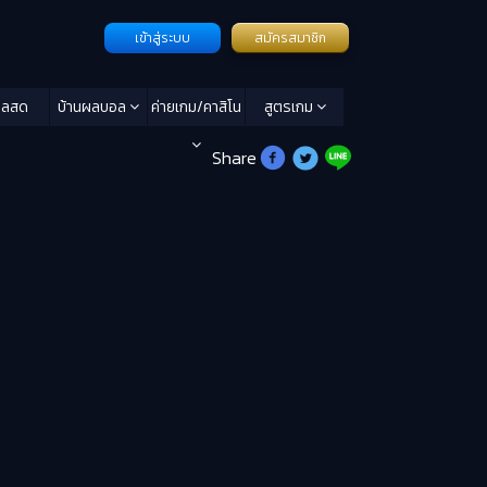
เข้าสู่ระบบ
สมัครสมาชิก
อลสด
บ้านผลบอล
ค่ายเกม/คาสิโน
สูตรเกม
Share