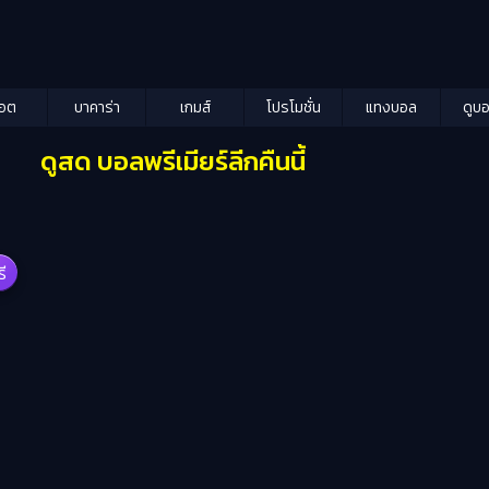
็อต
บาคาร่า
เกมส์
โปรโมชั่น
แทงบอล
ดูบ
ดูสด บอลพรีเมียร์ลีกคืนนี้
รี