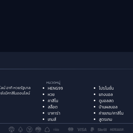
หมวดหมู่
ลน์ อาทิ หวยรัฐบาล
HENG99
โปรโมชั่น
ะยังมีคาสิโนออนไลน์
หวย
แทงบอล
คาสิโน
ดูบอลสด
สล็อต
บ้านผลบอล
บาคาร่า
ค่ายเกม/คาสิโน
เกมส์
สูตรเกม