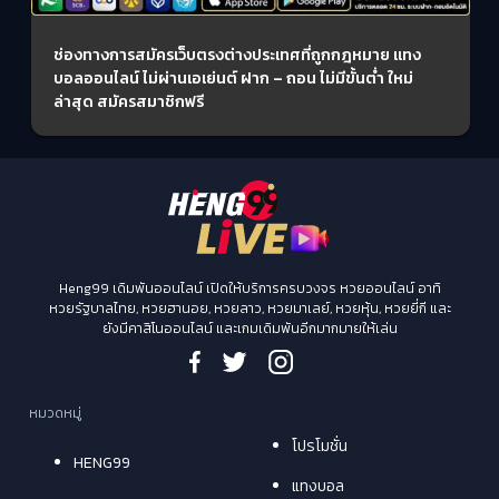
ช่องทางการสมัครเว็บตรงต่างประเทศที่ถูกกฎหมาย แทง
บอลออนไลน์ ไม่ผ่านเอเย่นต์ ฝาก – ถอน ไม่มีขั้นต่ำ ใหม่
ล่าสุด สมัครสมาชิกฟรี
Heng99 เดิมพันออนไลน์ เปิดให้บริการครบวงจร หวยออนไลน์ อาทิ
หวยรัฐบาลไทย, หวยฮานอย, หวยลาว, หวยมาเลย์, หวยหุ้น, หวยยี่กี และ
ยังมีคาสิโนออนไลน์ และเกมเดิมพันอีกมากมายให้เล่น
หมวดหมู่
โปรโมชั่น
HENG99
แทงบอล