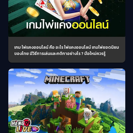
เกม ไพ่แคงออนไลน์ คือ อะไร ไพ่แคงออนไลน์ เกมไพ่ยอดนิยม
ของไทย มีวิธีการเล่นและกติกาอย่างไร ? มือใหม่ควรรู้