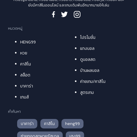
ยังมีคาสิโนออนไลน์ และเกมเดิมพันอีกมากมายให้เล่น
หมวดหมู่
โปรโมชั่น
HENG99
แทงบอล
หวย
ดูบอลสด
คาสิโน
บ้านผลบอล
สล็อต
ค่ายเกม/คาสิโน
บาคาร่า
สูตรเกม
เกมส์
คำค้นหา
บาคาร่า
คาสิโน
heng99
ถ่ายทอดสดหวยรัฐบาล
เฮง99