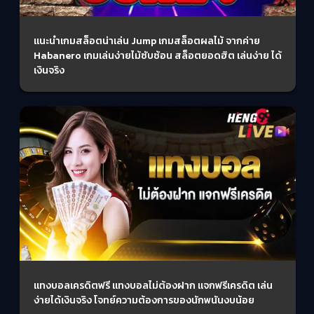
แนะนำเกมสล็อตน่าเล่น Jump เกมสล็อตผลไม้ จากค่าย
Habanero เกมเล่นง่ายไม้ซับซ้อน สล็อตยอดฮิต เล่นง่าย ได้
เงินจริง
แทงบอลเครดิตฟรี แทงบอลไม่ต้องฝาก แจกฟรีเครดิต เล่น
ง่ายได้เงินจริง โจทย์ความต้องการของนักพนันงบน้อย