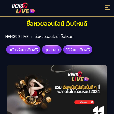
ซื้อหวยออนไลน์ เว็บไหนดี
HENG99 LIVE
ซื้อหวยออนไลน์ เว็บไหนดี
สมัครรับเครดิตฟรี
ดูบอลสด
วิธีรับเครดิตฟรี