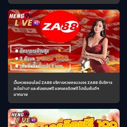
เว็บหวยออนไลน์ ZA88 บริการหวยครบวงจร ZA88 มีบริการ
อะไรบ้าง? และยังแถมฟรี แจกเครดิตฟรี โปรโมชั่นดีๆ
มากมาย