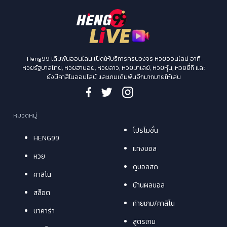
Heng99 เดิมพันออนไลน์ เปิดให้บริการครบวงจร หวยออนไลน์ อาทิ
หวยรัฐบาลไทย, หวยฮานอย, หวยลาว, หวยมาเลย์, หวยหุ้น, หวยยี่กี และ
ยังมีคาสิโนออนไลน์ และเกมเดิมพันอีกมากมายให้เล่น
หมวดหมู่
โปรโมชั่น
HENG99
แทงบอล
หวย
ดูบอลสด
คาสิโน
บ้านผลบอล
สล็อต
ค่ายเกม/คาสิโน
บาคาร่า
สูตรเกม