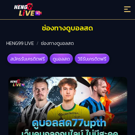
ช่องทางดูบอลสด
HENG99 LIVE
ช่องทางดูบอลสด
สมัครรับเครดิตฟรี
ดูบอลสด
วิธีรับเครดิตฟรี