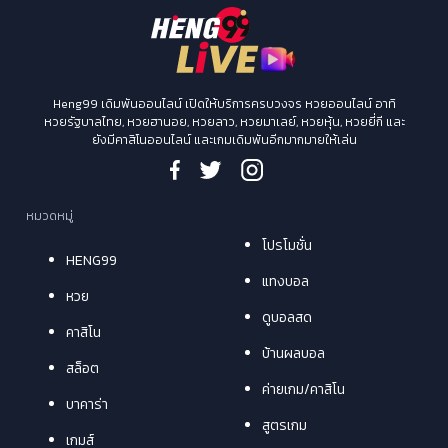
Heng99 เดิมพันออนไลน์ เปิดให้บริการครบวงจร หวยออนไลน์ อาทิ
หวยรัฐบาลไทย, หวยฮานอย, หวยลาว, หวยมาเลย์, หวยหุ้น, หวยยี่กี และ
ยังมีคาสิโนออนไลน์ และเกมเดิมพันอีกมากมายให้เล่น
หมวดหมู่
โปรโมชั่น
HENG99
แทงบอล
หวย
ดูบอลสด
คาสิโน
บ้านผลบอล
สล็อต
ค่ายเกม/คาสิโน
บาคาร่า
สูตรเกม
เกมส์