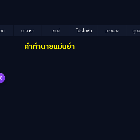
็อต
บาคาร่า
เกมส์
โปรโมชั่น
แทงบอล
ดูบ
คำทำนายแม่นยำ
รี