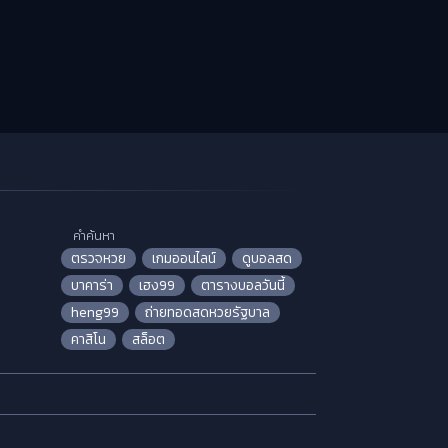
คำค้นหา
ตรวจหวย
เกมออนไลน์
ดูบอลสด
บาคาร่า
เฮง99
ตารางบอลวันนี้
heng99
ถ่ายทอดสดหวยรัฐบาล
คาสิโน
สล็อต