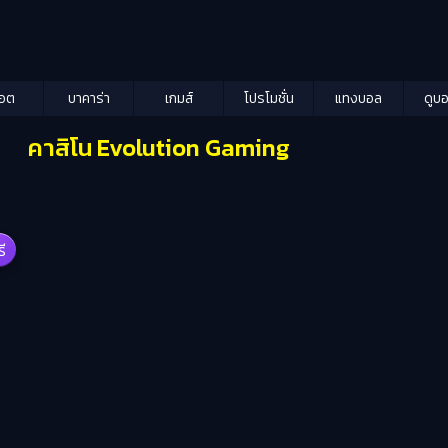
็อต
บาคาร่า
เกมส์
โปรโมชั่น
แทงบอล
ดูบ
คาสิโน Evolution Gaming
รี