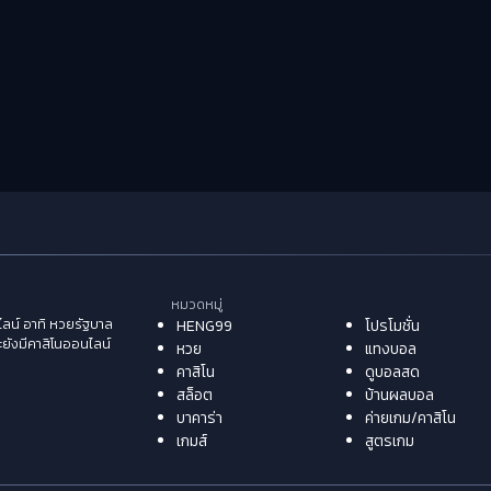
หมวดหมู่
ลน์ อาทิ หวยรัฐบาล
HENG99
โปรโมชั่น
ะยังมีคาสิโนออนไลน์
หวย
แทงบอล
คาสิโน
ดูบอลสด
สล็อต
บ้านผลบอล
บาคาร่า
ค่ายเกม/คาสิโน
เกมส์
สูตรเกม