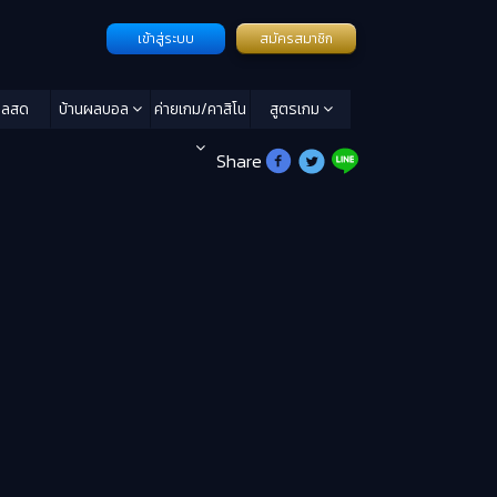
เข้าสู่ระบบ
สมัครสมาชิก
อลสด
บ้านผลบอล
ค่ายเกม/คาสิโน
สูตรเกม
Share