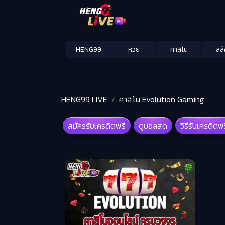
HENG99
หวย
คาสิโน
สล
HENG99 LIVE
คาสิโน Evolution Gaming
สมัครรับเครดิตฟรี
ดูบอลสด
วิธีรับเครดิตฟ