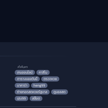
คำค้นหา
เกมออนไลน์
คาสิโน
ตารางบอลวันนี้
ตรวจหวย
บาคาร่า
heng99
ถ่ายทอดสดหวยรัฐบาล
ดูบอลสด
เฮง99
สล็อต