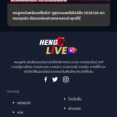
คอลูกหนังพร้อมหรือยัง? ดูฟุตบอลพรีเมียร์ลีก 2025/26 สด
ครบทุกนัด อัปเดตช่องถ่ายทอดสดล่าสุดที่นี่
Heng99 เดิมพันออนไลน์ เปิดให้บริการครบวงจร หวยออนไลน์ อาทิ
หวยรัฐบาลไทย, หวยฮานอย, หวยลาว, หวยมาเลย์, หวยหุ้น, หวยยี่กี และ
ยังมีคาสิโนออนไลน์ และเกมเดิมพันอีกมากมายให้เล่น
หมวดหมู่
โปรโมชั่น
HENG99
แทงบอล
หวย