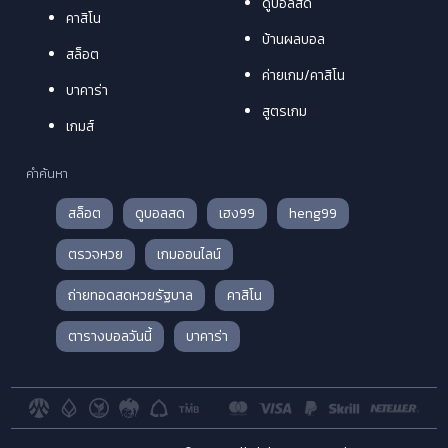
ดูบอลสด
คาสิโน
บ้านผลบอล
สล็อต
ค่ายเกม/คาสิโน
บาคาร่า
สูตรเกม
เกมส์
คำค้นหา
สล็อต
ดูบอลสด
เฮง99
heng99
ตรวจหวย
เกมออนไลน์
ถ่ายทอดสดหวยรัฐบาล
คาสิโน
ตารางบอลวันนี้
บาคาร่า