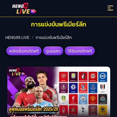
การแข่งขันพรีเมียร์ลีก
HENG99 LIVE
การแข่งขันพรีเมียร์ลีก
สมัครรับเครดิตฟรี
ดูบอลสด
วิธีรับเครดิตฟรี