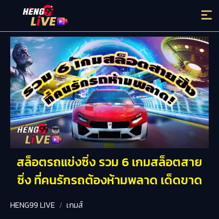
สล็อตรถแข่งซิ่ง รวม 6 เกมสล็อตสาย
ซิ่ง ที่คนรักรถต้องห้ามพลาด เด็ดขาด
HENG99 LIVE
เกมส์