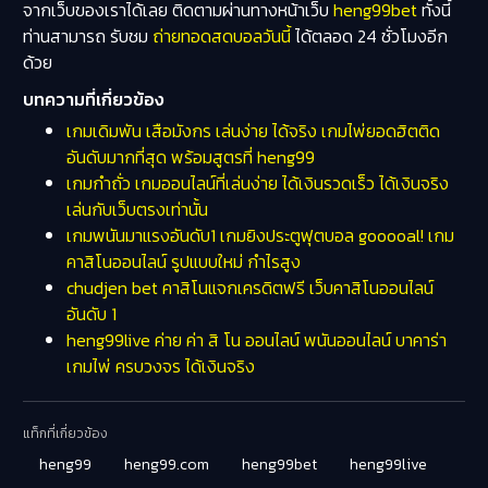
จากเว็บของเราได้เลย ติดตามผ่านทางหน้าเว็บ
heng99bet
ทั้งนี้
ท่านสามารถ รับชม
ถ่ายทอดสดบอลวันนี้
ได้ตลอด 24 ชั่วโมงอีก
ด้วย
บทความที่เกี่ยวข้อง
เกมเดิมพัน เสือมังกร เล่นง่าย ได้จริง เกมไพ่ยอดฮิตติด
อันดับมากที่สุด พร้อมสูตรที่ heng99
เกมกำถั่ว เกมออนไลน์ที่เล่นง่าย ได้เงินรวดเร็ว ได้เงินจริง
เล่นกับเว็บตรงเท่านั้น
เกมพนันมาแรงอันดับ1 เกมยิงประตูฟุตบอล gooooal! เกม
คาสิโนออนไลน์ รูปแบบใหม่ กำไรสูง
chudjen bet คาสิโนแจกเครดิตฟรี เว็บคาสิโนออนไลน์
อันดับ 1
heng99live ค่าย ค่า สิ โน ออนไลน์ พนันออนไลน์ บาคาร่า
เกมไพ่ ครบวงจร ได้เงินจริง
แท็กที่เกี่ยวข้อง
heng99
heng99.com
heng99bet
heng99live