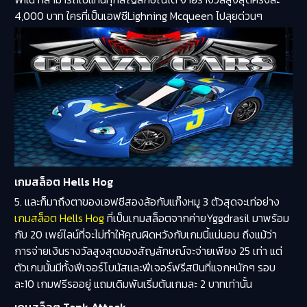
4,000 บาท ใครที่เป็นเอฟซีLighning Mcqueen ไปลุยด่วนๆ
เกมสล็อต Hells Hog
5. และก็มาถึงตาของเอฟซีสองล้อกับแก๊งหมู 3 ตัวสุดจะเท่อย่าง
เกมสล็อต Hells Hog
ที่เป็นเกมสล็อตจากค่ายYggdrasil มาพร้อม
กับ 20 เพย์ไลน์ที่จะไม่ทำให้คุณผิดหวังกับเกมนี้แน่นอน ถึงแม้ว่า
การจ่ายเงินรางวัลสูงสุดของสัญลักษณ์จะจ่ายเพียง 25 เท่า แต่
ตัวเกมนั้นมีทั้งฟีเจอร์โบนัสและฟีเจอร์ฟรีสปินที่แจกหนักๆ รอบ
ละ10 เกมฟรีรออยู่ แถมเดิมพันเริ่มต้นเกมละ 2 บาทเท่านั้น