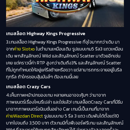
เกมสล็อต Highway Kings Progressive
3.เกมสล็อต Highway Kings Progressive ที่จุใจมากกว่าเดิม มา
จาก
ค่าย Slotxo
ในตำนานเหมือนเดิม รูปแบบเกม5 รีล3 แถวเหมือน
เดิม พกสัญลักษณ์ Wild และสัญลักษณ์ Scatter มาด้วยอีกเช่น
เคย แต่คราวนี้ค่า RTP สูงกว่าเดิมถึง3% และสัญลักษณ์ Scatter
ที่ไม่ถูกกำหนดให้อยู่แค่รีลซ้ายหรือขวา แต่สามารถกระจายอยู่ในรีล
ทุกรีล ถ้าใครชอบลุ้นมันส์ๆ ต้องเกมนี้เลย
เกมสล็อต Crazy Cars
4.เห็นภาพหน้าปกของเกม หลายคนอาจจะคุ้นๆ ว่ามาจาก
ภาพยนตร์เรื่องไหนรึเปล่า และใช่แล้ว! เกมสล็อตCrazy Carsที่มีธีม
มาจากภาพยนตร์อนิเมชั่นอย่าง Car เกมนี้เป็นเกมที่มาจาก
ค่ายWazdan Direct
รูปแบบเกม 5 รีล 3 แถว เดิมพันได้ตั้งแต่10
บาทไปจนถึง 3,500 บาท ตัวเกมมีทั้งฟีเจอร์ฟรีเกม และสัญลักษณ์
Wild ที่สามารถใช้แทนทุกสัญลักษณ์ได้ จ่ายรางวัลสูงสุดครั้งละ