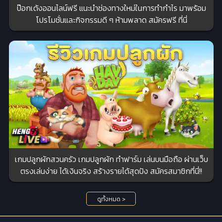
ป๊อกเด้งออนไลน์ฟรี แนะนำช่องทางใหม่ในการทำกำไร มาพร้อม
โปรโมชั่นและกิจกรรมดี ๆ ห้ามพลาด สมัครฟรี ที่นี่
เกมปลูกผักสวนครัว เกมปลูกผัก ทำฟาร์ม เล่นบนมือถือ ผ่านเว็บ
ตรงเล่นง่าย ได้เงินจริง สร้างรายได้สุดปัง สมัครสมาชิกที่นี่!!
ดูทั้งหมด >