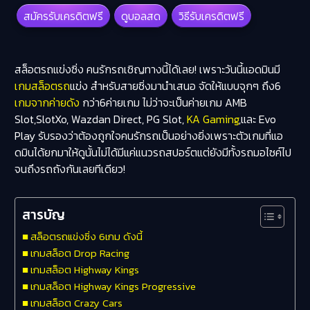
สมัครรับเครดิตฟรี
ดูบอลสด
วิธีรับเครดิตฟรี
สล็อตรถแข่งซิ่ง คนรักรถเชิญทางนี้ได้เลย! เพราะวันนี้แอดมินมี
เกมสล็อตรถ
แข่ง สำหรับสายซิ่งมานำเสนอ จัดให้แบบจุกๆ ถึง6
เกมจากค่ายดัง
กว่า6ค่ายเกม ไม่ว่าจะเป็นค่ายเกม AMB
Slot,SlotXo, Wazdan Direct, PG Slot,
KA Gaming
,และ Evo
Play รับรองว่าต้องถูกใจคนรักรถเป็นอย่างยิ่งเพราะตัวเกมที่แอ
ดมินได้ยกมาให้ดูนั้นไม่ได้มีแค่แนวรถสปอร์ตแต่ยังมีทั้งรถมอไซค์ไป
จนถึงรถถังกันเลยทีเดียว!
สารบัญ
สล็อตรถแข่งซิ่ง 6เกม ดังนี้
เกมสล็อต Drop Racing
เกมสล็อต Highway Kings
เกมสล็อต Highway Kings Progressive
เกมสล็อต Crazy Cars