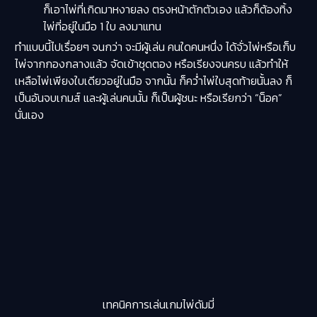
ก็เอาไพ่ที่เกิดมาหงายลง ตรงหน้าตักตัวเอง แล้วก็ต้องทิ้ง
ไพ่ที่อยู่ในมือ 1 ใบ ลงมาแทน
ทำแบบนี้ไปเรื่อยๆ จนกว่า จะมีผู้เล่น คนใดคนหนึ่ง ได้จั่วไพ่หรือเก็บ
ไพ่จากกองกลางแล้ว จัดเข้าชุดตอง หรือเรียงจนครบ แล้วทำให้
เหลือไพ่เพียงใบเดียวอยู่ในมือ จากนั้น ก็คว่ำไพ่ใบสุดท้ายนั้นลง ก็
เป็นอันจบเกมส์ และผู้เล่นคนนั้น ก็เป็นผู้ชนะ หรือเรียกว่า “น็อค”
นั่นเอง
เทคนิคการเล่นเกมไพ่ดัมมี่