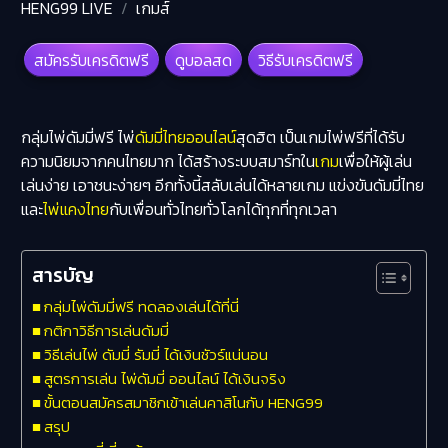
HENG99 LIVE
เกมส์
สมัครรับเครดิตฟรี
ดูบอลสด
วิธีรับเครดิตฟรี
กลุ่มไพ่ดัมมี่ฟรี ไพ่
ดัมมี่ไทยออนไลน์
สุดฮิต เป็นเกมไพ่ฟรีที่ได้รับ
ความนิยมจากคนไทยมาก ได้สร้างระบบสมาร์ทใน
เกม
เพื่อให้ผู้เล่น
เล่นง่าย เอาชนะง่ายๆ อีกทั้งนี้สลับเล่นได้หลายเกม แข่งขันดัมมี่ไทย
และ
ไพ่แคงไทย
กับเพื่อนทั่วไทยทั่วโลกได้ทุกที่ทุกเวลา
สารบัญ
กลุ่มไพ่ดัมมี่ฟรี ทดลองเล่นได้ที่นี่
กติกาวิธีการเล่นดัมมี่
วิธีเล่นไพ่ ดัมมี่ รัมมี่ ได้เงินชัวร์แน่นอน
สูตรการเล่น ไพ่ดัมมี่ ออนไลน์ ได้เงินจริง
ขั้นตอนสมัครสมาชิกเข้าเล่นคาสิโนกับ HENG99
สรุป