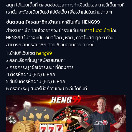
สนุก ได้แบบเต็มที่ ตลอดช่วงเวลาการทำเงินนั้นเอง เกมนี้เป็นเกมที่
เรานั้น จะต้องเติมเงินเข้าไปยังเว็บ เพื่อเข้าเล่นในด่านต่าง ๆ
ขั้นตอนสมัครสมาชิกเข้าเล่นคาสิโนกับ HENG99
สำหรับท่านใดที่สนใจอยากจะเข้ารวมเล่นเกม
คาสิโนออนไลน์
กับ
HENG99 ไม่ว่าจะเป็นเกมสล็อต , หวย , คาสิโนสด ทุก ๆ ท่าน
สามารถ สมัครสมาชิก ด้วย 6 ขั้นตอนง่าย ๆ ดังนี้
1.เข้าไปที่เว็บไซต์
heng99
2.คลิกเลือกที่เมนู “สมัครสมาชิก”
3.กรอก/ระบุ “ชื่อเข้าระบบ” ที่ต้องการ
4.ตั้งรหัสผ่าน (PIN) 6 หลัก
5.ยืนยันตั้งรหัสผ่าน (PIN) 6 หลัก
6.กรอก/ระบุ “เบอร์มือถือ” และเข้าเล่นได้ทันที