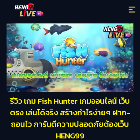
รีวิว เกม Fish Hunter เกมออนไลน์ เว็บ
ตรง เล่นได้จริง สร้างกำไรง่ายๆ ฝาก-
ถอนไว การันตีความปลอดภัยต้องเว็บ
HENG99