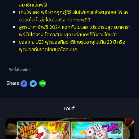
สมาชิกเล่นฟรี!
เกมไพ่แคง ฟรี หากคุณรู้วิธีเล่นไพ่แคงแล้วสนุกเลย ไพ่แค
งออนไลน์ เล่นได้เงินจริง ที่นี่ Heng99
สูตรบาคาร่าฟรี 2024 แจกกันไปเลย โปรแกรมสูตรบาคาร่า
ฟรี ใช้ได้จริง โอกาสชนะสูง เเค่สมัครก็ใช้งานได้เเล้ว
บอลไทย U23 ฟุตบอลทีมชาติไทยรุ่นอายุไม่เกิน 23 ปี หรือ
ฟุตบอลทีมชาติไทยชุดโอลิมปิก
แท็กที่เกี่ยวข้อง
Share
เกมส์