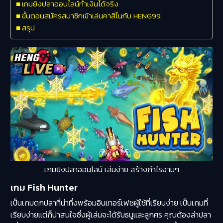
เกมยิงปลาออนไลน์ทำเงินได้จริง
ขั้นตอนสมัครสมาชิกเข้าเล่นคาสิโนกับ HENG99
สรุป
เกมยิงปลาออนไลน์ เล่นง่าย สร้างกำไรงามๆ
เกม Fish Hunter
เป็นเกมตกปลาที่น่าทึ่งพร้อมอินเทอร์เฟซผู้ใช้ที่เรียบง่าย เป็นเกมที่
เรียบง่ายแต่ก็น่าสนใจซึ่งผู้เล่นจะได้รับธนูและลูกศร คุณต้องล่าปลา