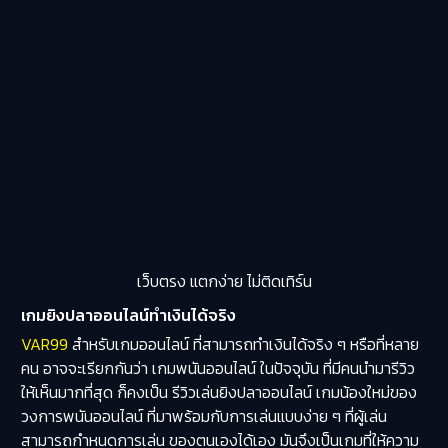
เว็บตรง แตกง่าย ไม่ติดเทิร์น
เกมยิงปลาออนไลน์ทำเงินได้จริง
VAR99
สำหรับเกมออนไลน์ ที่สามารถทำเงินได้จริง ๆ หรือที่หลาย
คน อาจจะเรียกกันว่า เกมพนันออนไลน์ ในปัจจุบัน ที่มีคนนำมารีวิว
ให้เห็นมากที่สุด ก็คงเป็น รีวิวเล่นยิงปลาออนไลน์ เกมน้องใหม่ของ
วงการพนันออนไลน์ ที่มาพร้อมกับการเล่นแบบง่าย ๆ ที่ผู้เล่น
สามารถกำหนดการเล่น ของตนเองได้เอง มันจึงเป็นเกมที่ให้ความ