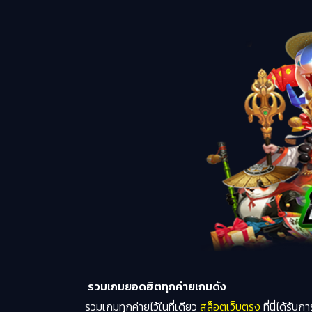
รวมเกมยอดฮิตทุกค่ายเกมดัง
รวมเกมทุกค่ายไว้ในที่เดียว
สล็อตเว็บตรง
ที่นี่ได้รั