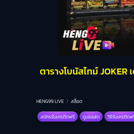
ตารางโบนัสไทม์ JOKER เ
HENG99 LIVE
สล็อต
สมัครรับเครดิตฟรี
ดูบอลสด
วิธีรับเครดิตฟ