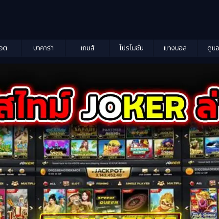
็อต
บาคาร่า
เกมส์
โปรโมชั่น
แทงบอล
ดูบ