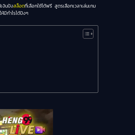
เงินปัง
สล็อต
ที่เลือกใช้ได้ฟรี สูตรเลือกเวลาเล่นเกม
ห้มีกำไรได้ปังๆ