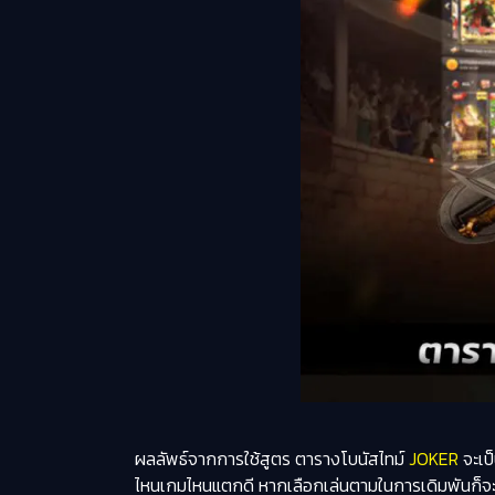
ผลลัพธ์จากการใช้สูตร ตารางโบนัสไทม์
JOKER
จะเป็
ไหนเกมไหนแตกดี หากเลือกเล่นตามในการเดิมพันก็จะชนะ