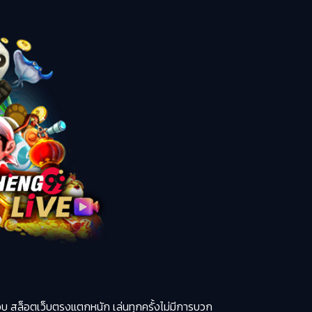
ชอบ สล็อตเว็บตรงแตกหนัก เล่นทุกครั้งไม่มีการบวก