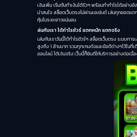
เงินเพิ่ม เริ่มต้นทำเงินได้รัวๆ พร้อมทำกำไรได้อย่างอิ
น่าสนใจ สล็อตเว็บตรงไม่ผ่านเอเย่นต์ เล่นทุกยอดแตก
คุ้มในระยะยาวแน่นอน
ล่นกับเรา ได้กำไรชัวร์ แตกหนัก แตกจริง
เล่นกับเราวันนี้ได้กำไรชัวร์ๆ สล็อตเว็บตรง ระบบการเล
สูงถึง 1 ล้านบาท รวมทุกเกมดังและข้อดีต่างๆไว้ในที่
ออนไลน์ ได้เงินจริง เว็บนี้ก็ยินดีให้บริการอย่างต่อเนื