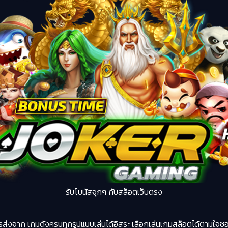
รับโบนัสจุกๆ กับสล็อตเว็บตรง
บการส่งจาก เกมดังครบทุกรูปแบบเล่นได้อิสระ เลือกเล่นเกมสล็อตได้ตามใจ