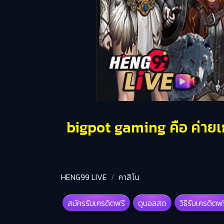
bigpot gaming คือ ค่ายเก
HENG99 LIVE
คาสิโน
สมัครรับเครดิตฟรี
ดูบอลสด
วิธีรับเครดิตฟ