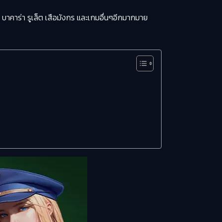
ต บาคาร่า รูเล็ต เสือมังกร และเกมอื่นๆอีกมากมาย