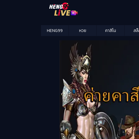
HENG99
หวย
คาสิโน
สล