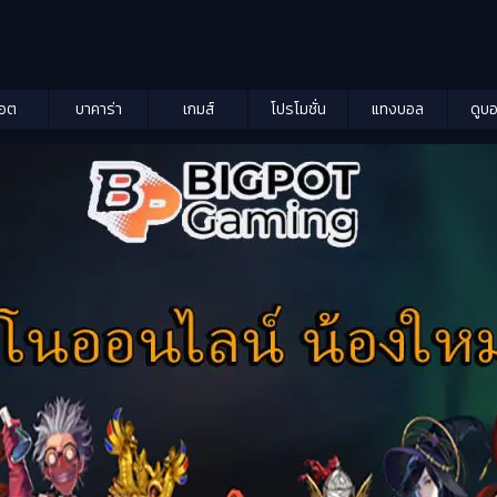
็อต
บาคาร่า
เกมส์
โปรโมชั่น
แทงบอล
ดูบ