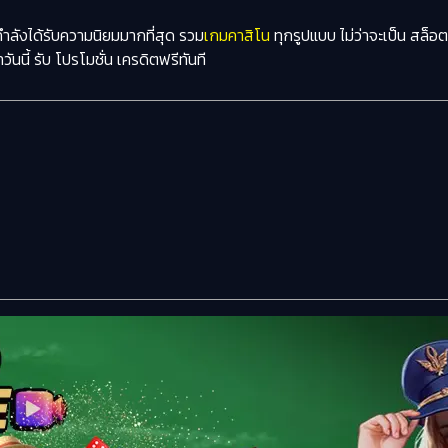
กำลังได้รับความนิยมมากที่สุด รวม
เกมคาสิโน
ทุกรูปแบบ ไม่ว่าจะเป็น สล็อ
าวันนี้ รับ โปรโมชั่น เครดิตฟรีทันที