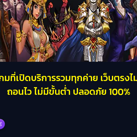
มที่เปิดบริการรวมทุกค่าย เว็บตรงไม่
ถอนไว ไม่มีขั้นต่ำ ปลอดภัย 100%
รี